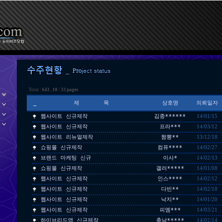
Total :
643
,
10
/
33 pages
_
제 목
상호명
의뢰일자
웹사이트 신규제작
김종******
14/01/15
웹사이트 신규제작
프라***
14/03/12
웹사이트 리뉴얼제작
짬뽕**
13/12/18
쇼핑몰 신규제작
컴퓨****
14/02/27
브랜드 마케팅 신규
이사*
14/02/13
쇼핑몰 신규제작
갤러*****
14/01/08
웹사이트 신규제작
인스****
14/02/12
웹사이트 신규제작
다빈**
14/02/10
웹사이트 신규제작
낙지**
14/01/20
웹사이트 신규제작
피엠***
14/03/21
하이브리드앱 신규제작
충남*****
14/02/14