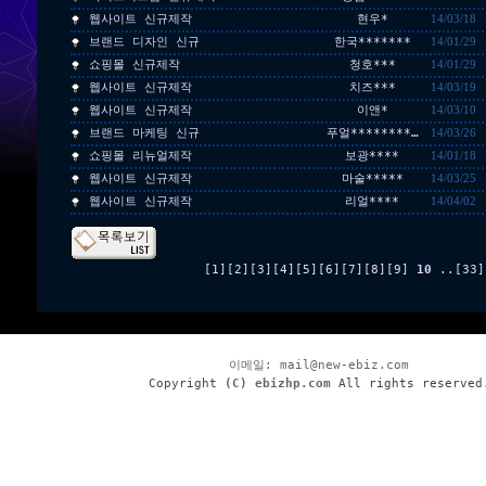
웹사이트 신규제작
현우*
14/03/18
브랜드 디자인 신규
한국*******
14/01/29
쇼핑몰 신규제작
청호***
14/01/29
웹사이트 신규제작
치즈***
14/03/19
웹사이트 신규제작
이앤*
14/03/10
브랜드 마케팅 신규
푸얼********…
14/03/26
쇼핑몰 리뉴얼제작
보광****
14/01/18
웹사이트 신규제작
마술*****
14/03/25
웹사이트 신규제작
리얼****
14/04/02
[1]
[2]
[3]
[4]
[5]
[6]
[7]
[8]
[9]
10
..
[33]
이메일:
mail@new-ebiz.com
Copyright
(C) ebizhp.com
All rights reserved