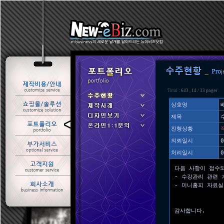
Total :
643
,
14
/
33 pages
상호명
제목
ㆍ 수주현황
진행상황
ㆍ 제작사례
의뢰일시
0
처리일시
0
다음 사항이 접수
- 수강관리 관련 
- 미니홈피 자료실
감사합니다.