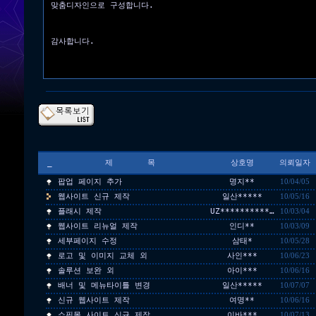
맞춤디자인으로 구성합니다.
감사합니다.
_
제 목
상호명
의뢰일자
팝업 페이지 추가
명지**
10/04/05
웹사이트 신규 제작
일산*****
10/05/16
플래시 제작
UZ**********…
10/03/04
웹사이트 리뉴얼 제작
인디**
10/03/09
세부페이지 수정
삼태*
10/05/28
로고 및 이미지 교체 외
사인***
10/06/23
솔루션 보완 외
아이***
10/06/16
배너 및 메뉴타이틀 변경
일산*****
10/07/07
신규 웹사이트 제작
여명**
10/06/16
쇼핑몰 사이트 신규 제작
이바***
10/07/13