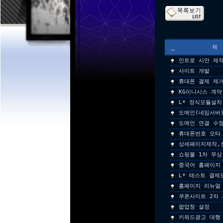
_
인트로 시안 제
사이트 개발
휴대폰 결제 제
KG이니시스 계약
L* 정식모듈설치
도메인(네임서버
도메인 연결 수
휴대폰번호 오타
상세페이지제작,
쇼핑몰 1차 무상
중국어 홈페이지
L* 테스트 결제
홈페이지 리뉴얼 
쿠폰사이트 2차
팝업창 설정
키워드광고 대행