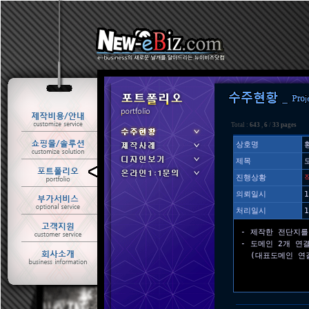
Total :
643
,
6
/
33 pages
상호명
제목
ㆍ 수주현황
진행상황
ㆍ 제작사례
의뢰일시
1
처리일시
1
- 제작한 전단지를
- 도메인 2개 연
(대표도메인 연결