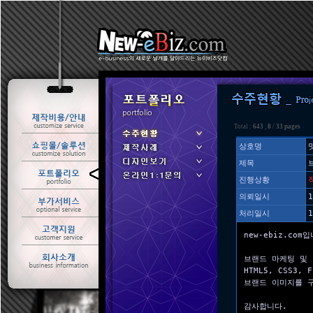
Total :
643
,
8
/
33 pages
상호명
제목
ㆍ 수주현황
진행상황
ㆍ 제작사례
의뢰일시
1
처리일시
1
new-ebiz.com
브랜드 마케팅 및 
HTML5, CSS3
브랜드 이미지를 
감사합니다.