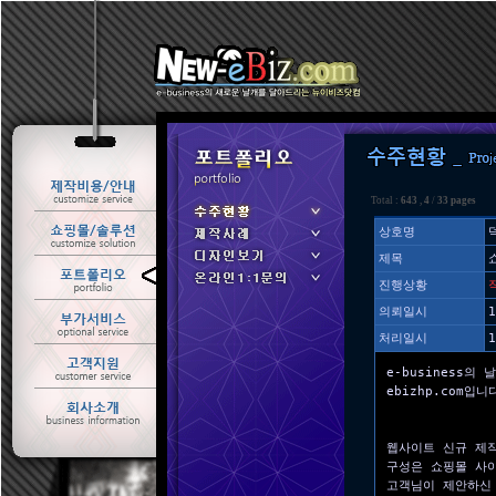
Total :
643
,
4
/
33 pages
상호명
제목
ㆍ 수주현황
진행상황
ㆍ 제작사례
의뢰일시
1
처리일시
1
e-business의 
ebizhp.com입니
웹사이트 신규 제
구성은 쇼핑몰 사
고객님이 제안하신