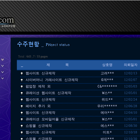
Total :
643
,
7
/
33 pages
_
제 목
상호명
의뢰일자
웹사이트 신규제작
고려***
12/02/13
사이버머니 거래사이트 신규제작
O게***
12/02/07
팝업창 제작 외
C&*******
12/05/03
큐레이션 웹사이트 신규제작
W스**
12/05/01
웹사이트 신규제작
위드**
12/02/24
페이지 추가 외
우리******
12/06/28
웹사이트 신규제작
에어***
12/04/10
큐레이션 모바일어플 신규제작
W스**
12/05/01
쇼핑몰 신규제작
에스***
12/08/30
웹사이트 신규제작
미트*
12/10/18
쇼핑몰 신규제작
바이***
12/10/30