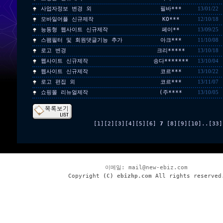
사업자정보 변경 외
필바***
13/01/22
모바일어플 신규제작
KO***
12/10/18
능동형 웹사이트 신규제작
페이**
13/09/25
스팸필터 및 회원댓글기능 추가
아크***
11/10/08
로고 변경
크리*****
13/10/18
웹사이트 신규제작
송다*******
13/10/04
웹사이트 신규제작
코르***
13/10/22
로고 편집 외
코르***
13/11/07
쇼핑몰 리뉴얼제작
(주****
13/10/05
[1]
[2]
[3]
[4]
[5]
[6]
7
[8]
[9]
[10]
..
[33]
이메일:
mail@new-ebiz.com
Copyright
(C) ebizhp.com
All rights reserved