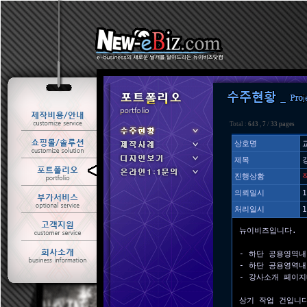
Total :
643
,
7
/
33 pages
상호명
제목
ㆍ 수주현황
진행상황
ㆍ 제작사례
의뢰일시
1
처리일시
1
뉴이비즈입니다.
- 하단 공용영역
- 하단 공용영역내
- 강사소개 페이지
상기 작업 건입니