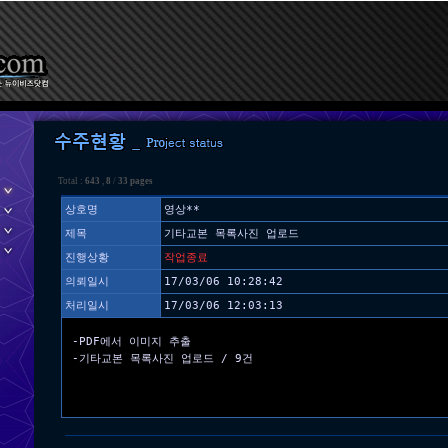
Total :
643
,
8
/
33 pages
상호명
영상**
제목
기타교본 목록사진 업로드
진행상황
작업종료
의뢰일시
17/03/06 10:28:42
처리일시
17/03/06 12:03:13
-PDF에서 이미지 추출
-기타교본 목록사진 업로드 / 9건