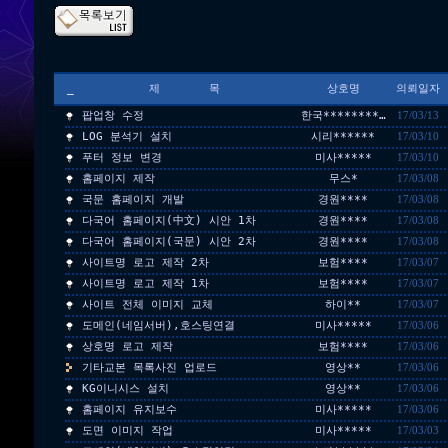
_
제 목
상호명
의뢰일자
팝업창 수정
한국********…
17/03/13
LOG 분석기 설치
시리******
17/03/10
푸터 정보 변경
미사*****
17/03/10
홈페이지 제작
무스*
17/03/08
국문 홈페이지 개발
경원****
17/03/08
다국어 홈페이지(中文) 시안 1차
경원****
17/03/08
다국어 홈페이지(국문) 시안 2차
경원****
17/03/08
사이트명 로고 제작 2차
보험****
17/03/07
사이트명 로고 제작 1차
보험****
17/03/07
사이트 전체 이미지 교체
하이**
17/03/07
도메인(네임서버),호스팅연결
미사*****
17/03/06
상호명 로고 제작
보험****
17/03/06
기타교본 목록사진 업로드
영상**
17/03/06
KG이니시스 설치
영상**
17/03/06
홈페이지 유지보수
미사*****
17/03/06
도면 이미지 작업
미사*****
17/03/03