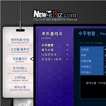
Total :
643
,
14
/
33 pages
상호명
제목
ㆍ 수주현황
진행상황
ㆍ 제작사례
의뢰일시
1
처리일시
1
- 결제모듈 키파일